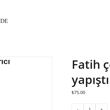
TOPLU AL, UCUZ AL!
NDE
Fatih 
yapıştı
₺75.00
-
+