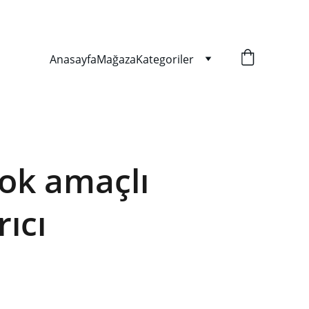
Anasayfa
Mağaza
Kategoriler
çok amaçlı
rıcı