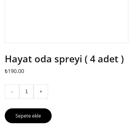
Hayat oda spreyi ( 4 adet )
₺190.00
-
+
Sepete ekle